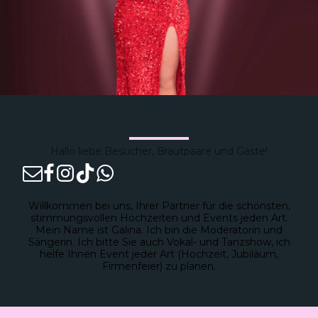
Hallo liebe Besucher, Brautpaare und Gäste!
Willkommen bei uns, Ihrer Partner für die schönsten,
stimmungsvollen Hochzeiten und Events jeden Art.
Mein Name ist Galina. Ich bin die Moderatorin und
Sängerin. Ich bitte Sie auch Vokal- und Tanzshow, ich
helfe Ihnen Event jeder Art (Hochzeit, Jubiläum,
Firmenfeier) zu planen.